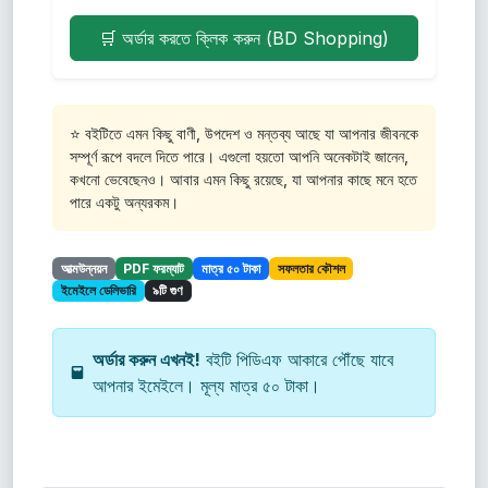
🛒 অর্ডার করতে ক্লিক করুন (BD Shopping)
⭐ বইটিতে এমন কিছু বাণী, উপদেশ ও মন্তব্য আছে যা আপনার জীবনকে
সম্পূর্ণ রূপে বদলে দিতে পারে। এগুলো হয়তো আপনি অনেকটাই জানেন,
কখনো ভেবেছেনও। আবার এমন কিছু রয়েছে, যা আপনার কাছে মনে হতে
পারে একটু অন্যরকম।
আত্মউন্নয়ন
PDF ফরম্যাট
মাত্র ৫০ টাকা
সফলতার কৌশল
ইমেইলে ডেলিভারি
৯টি গুণ
অর্ডার করুন এখনই!
বইটি পিডিএফ আকারে পৌঁছে যাবে
আপনার ইমেইলে। মূল্য মাত্র ৫০ টাকা।