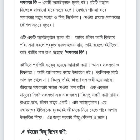
সফলতা কি
– একটি আত্মউন্নয়ন মূলক বই। বইটি পড়লে
নিজেকে সাজানো যাবে নতুন রূপে। যেখানে পাওয়া যাবে
সফলতার নতুন সংজ্ঞা ও দিক নির্দেশনা। দেওয়া রয়েছে সফলতার
কৌশল স্তরে স্তরে।
এটি একটি আত্মউন্নয়ন মূলক বই। আমার জীবন আমি কিভাবে
পরিচালনা করলে প্রকৃত সফল হওয়া যায়, তাই রয়েছে বইটিতে।
তাই বইটির নাম রাখা হয়েছে
‘সফলতা কি’
।
বইটিতে প্রতিটি বাক্যে রয়েছে আমারই কথা। আমার সফলতা ও
বিফলতা। আমি আপনাদের কাছে উদাহরণ নই। প্রশিক্ষক মাঠে
ভাল বল খেলে না। কিন্তু তাঁরই কারণে দল জয়ী হয়ে আসে।
জীবনের সফলতার সংজ্ঞা দেওয়া বেশ কঠিন। এক একজন
মানুষের নিকট সফলতা এক এক রকম। কিন্তু একটি কথা মাথায়
রাখতে হবে, জীবন মাত্র একটি। এটা মহামূল্যবান। এর
যথাসম্ভব ইতিবাচক ব্যবহারই জীবনকে নিয়ে যেতে পারে অপার
উন্নতির দিকে। এর জন্য দরকার কিছু কৌশল ও জ্ঞান।
📌 বইয়ের কিছু বিশেষ বাণী: