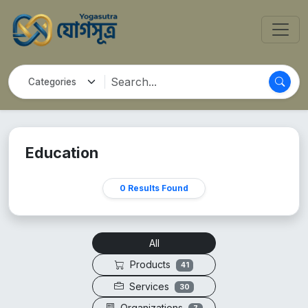
Education
0 Results Found
All
Products
41
Services
30
Organizations